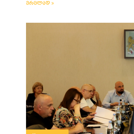
ვრცლად