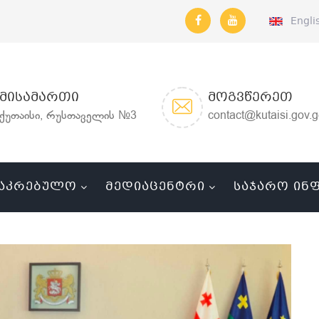
Engli
ᲛᲘᲡᲐᲛᲐᲠᲗᲘ
ᲛᲝᲒᲕᲬᲔᲠᲔᲗ
ქუთაისი, რუსთაველის №3
contact@kutaisi.gov.
ᲐᲙᲠᲔᲑᲣᲚᲝ
ᲛᲔᲓᲘᲐᲪᲔᲜᲢᲠᲘ
ᲡᲐᲯᲐᲠᲝ ᲘᲜ