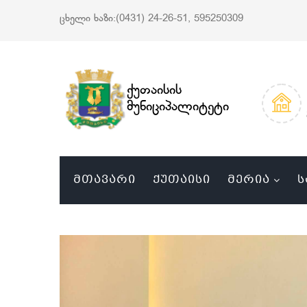
ცხელი ხაზი:(0431) 24-26-51, 595250309
ქუთაისის
მუნიციპალიტეტი
ᲛᲗᲐᲕᲐᲠᲘ
ᲥᲣᲗᲐᲘᲡᲘ
ᲛᲔᲠᲘᲐ
Ს