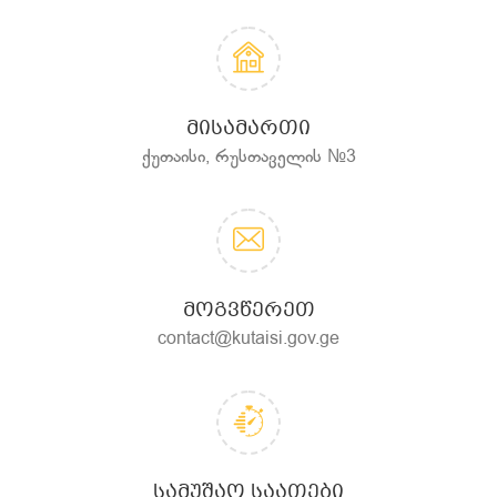
ᲛᲘᲡᲐᲛᲐᲠᲗᲘ
ქუთაისი, რუსთაველის №3
ᲛᲝᲒᲕᲬᲔᲠᲔᲗ
contact@kutaisi.gov.ge
ᲡᲐᲛᲣᲨᲐᲝ ᲡᲐᲐᲗᲔᲑᲘ