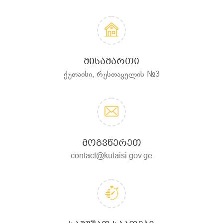
ᲛᲘᲡᲐᲛᲐᲠᲗᲘ
ქუთაისი, რუსთაველის №3
ᲛᲝᲒᲕᲬᲔᲠᲔᲗ
contact@kutaisi.gov.ge