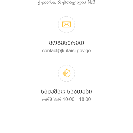
ქუთაისი, რუსთაველის №3
ᲛᲝᲒᲕᲬᲔᲠᲔᲗ
contact@kutaisi.gov.ge
ᲡᲐᲛᲣᲨᲐᲝ ᲡᲐᲐᲗᲔᲑᲘ
ორშ-პარ:10:00 - 18:00