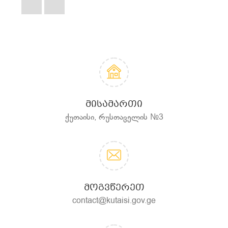
ᲛᲘᲡᲐᲛᲐᲠᲗᲘ
ქუთაისი, რუსთაველის №3
ᲛᲝᲒᲕᲬᲔᲠᲔᲗ
contact@kutaisi.gov.ge