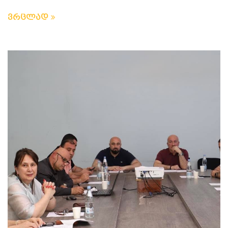
ვრცლად