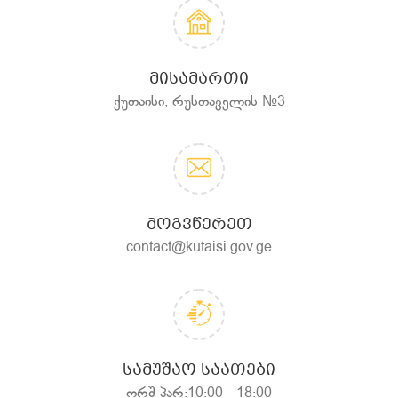
ᲛᲘᲡᲐᲛᲐᲠᲗᲘ
ქუთაისი, რუსთაველის №3
ᲛᲝᲒᲕᲬᲔᲠᲔᲗ
contact@kutaisi.gov.ge
ᲡᲐᲛᲣᲨᲐᲝ ᲡᲐᲐᲗᲔᲑᲘ
ორშ-პარ:10:00 - 18:00