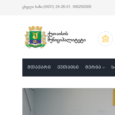
ცხელი ხაზი:(0431) 24-26-51, 595250309
ქუთაისის
მუნიციპალიტეტი
ᲛᲗᲐᲕᲐᲠᲘ
ᲥᲣᲗᲐᲘᲡᲘ
ᲛᲔᲠᲘᲐ
Ს