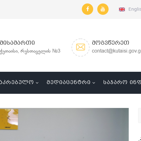
Engli
ᲛᲘᲡᲐᲛᲐᲠᲗᲘ
ᲛᲝᲒᲕᲬᲔᲠᲔᲗ
ქუთაისი, რუსთაველის №3
contact@kutaisi.gov.
ᲐᲙᲠᲔᲑᲣᲚᲝ
ᲛᲔᲓᲘᲐᲪᲔᲜᲢᲠᲘ
ᲡᲐᲯᲐᲠᲝ ᲘᲜ