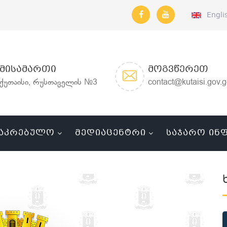
Engli
ᲛᲘᲡᲐᲛᲐᲠᲗᲘ
ᲛᲝᲒᲕᲬᲔᲠᲔᲗ
ქუთაისი, რუსთაველის №3
contact@kutaisi.gov.
ᲐᲙᲠᲔᲑᲣᲚᲝ
ᲛᲔᲓᲘᲐᲪᲔᲜᲢᲠᲘ
ᲡᲐᲯᲐᲠᲝ ᲘᲜ