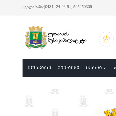
ცხელი ხაზი:(0431) 24-26-51, 595250309
ქუთაისის
მუნიციპალიტეტი
ᲛᲗᲐᲕᲐᲠᲘ
ᲥᲣᲗᲐᲘᲡᲘ
ᲛᲔᲠᲘᲐ
Ს