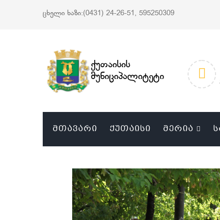
ცხელი ხაზი:(0431) 24-26-51, 595250309
ქუთაისის
მუნიციპალიტეტი
ᲛᲗᲐᲕᲐᲠᲘ
ᲥᲣᲗᲐᲘᲡᲘ
ᲛᲔᲠᲘᲐ
Ს