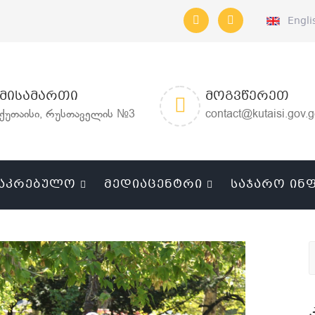
Engli
ᲛᲘᲡᲐᲛᲐᲠᲗᲘ
ᲛᲝᲒᲕᲬᲔᲠᲔᲗ
ქუთაისი, რუსთაველის №3
contact@kutaisi.gov.
ᲐᲙᲠᲔᲑᲣᲚᲝ
ᲛᲔᲓᲘᲐᲪᲔᲜᲢᲠᲘ
ᲡᲐᲯᲐᲠᲝ ᲘᲜ