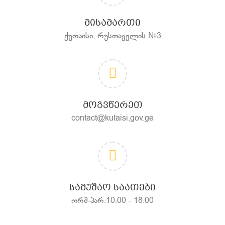
ᲛᲘᲡᲐᲛᲐᲠᲗᲘ
ქუთაისი, რუსთაველის №3
ᲛᲝᲒᲕᲬᲔᲠᲔᲗ
contact@kutaisi.gov.ge
ᲡᲐᲛᲣᲨᲐᲝ ᲡᲐᲐᲗᲔᲑᲘ
ორშ-პარ:10:00 - 18:00