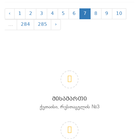
‹
1
2
3
4
5
6
7
8
9
10
...
284
285
›
ᲛᲘᲡᲐᲛᲐᲠᲗᲘ
ქუთაისი, რუსთაველის №3