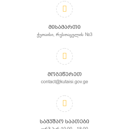
ᲛᲘᲡᲐᲛᲐᲠᲗᲘ
ქუთაისი, რუსთაველის №3
ᲛᲝᲒᲕᲬᲔᲠᲔᲗ
contact@kutaisi.gov.ge
ᲡᲐᲛᲣᲨᲐᲝ ᲡᲐᲐᲗᲔᲑᲘ