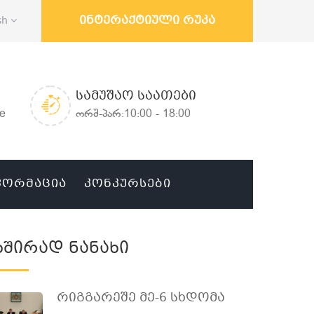
ინტერაქტიული რუკა
sh
ᲡᲐᲛᲣᲨᲐᲝ ᲡᲐᲐᲗᲔᲑᲘ
ge
ორშ-პარ:10:00 - 18:00
ᲤᲝᲠᲛᲐᲪᲘᲐ
ᲙᲝᲜᲙᲣᲠᲡᲔᲑᲘ
Ხშირად Ნანახი
Რიგგარეშე Მე-6 Სხდომა