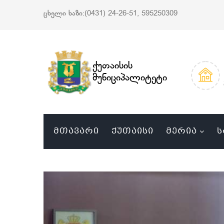
ცხელი ხაზი:(0431) 24-26-51, 595250309
ქუთაისის
მუნიციპალიტეტი
ᲛᲗᲐᲕᲐᲠᲘ
ᲥᲣᲗᲐᲘᲡᲘ
ᲛᲔᲠᲘᲐ
Ს