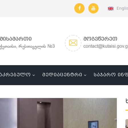
Engli
ᲛᲘᲡᲐᲛᲐᲠᲗᲘ
ᲛᲝᲒᲕᲬᲔᲠᲔᲗ
ქუთაისი, რუსთაველის №3
contact@kutaisi.gov.
ᲐᲙᲠᲔᲑᲣᲚᲝ
ᲛᲔᲓᲘᲐᲪᲔᲜᲢᲠᲘ
ᲡᲐᲯᲐᲠᲝ ᲘᲜ