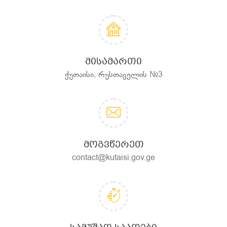
ᲛᲘᲡᲐᲛᲐᲠᲗᲘ
ქუთაისი, რუსთაველის №3
ᲛᲝᲒᲕᲬᲔᲠᲔᲗ
contact@kutaisi.gov.ge