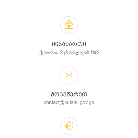
ᲛᲘᲡᲐᲛᲐᲠᲗᲘ
ქუთაისი, რუსთაველის №3
ᲛᲝᲒᲕᲬᲔᲠᲔᲗ
contact@kutaisi.gov.ge