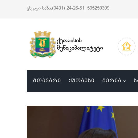
ცხელი ხაზი:(0431) 24-26-51, 595250309
ქუთაისის
მუნიციპალიტეტი
ᲛᲗᲐᲕᲐᲠᲘ
ᲥᲣᲗᲐᲘᲡᲘ
ᲛᲔᲠᲘᲐ
Ს