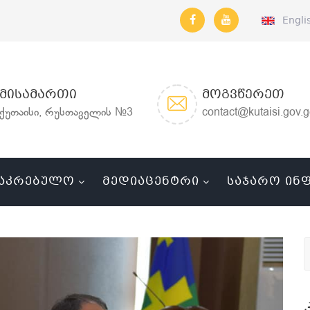
Engli
ᲛᲘᲡᲐᲛᲐᲠᲗᲘ
ᲛᲝᲒᲕᲬᲔᲠᲔᲗ
ქუთაისი, რუსთაველის №3
contact@kutaisi.gov.
ᲐᲙᲠᲔᲑᲣᲚᲝ
ᲛᲔᲓᲘᲐᲪᲔᲜᲢᲠᲘ
ᲡᲐᲯᲐᲠᲝ ᲘᲜ