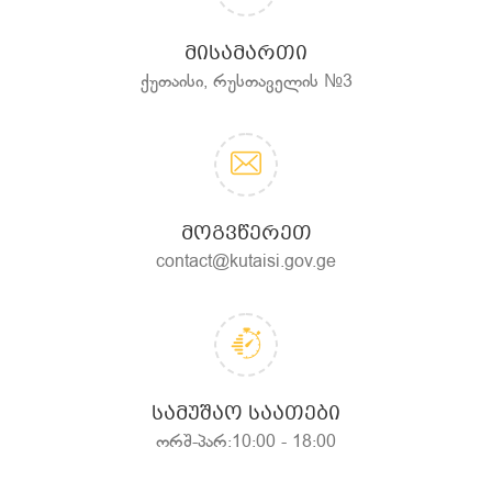
ᲛᲘᲡᲐᲛᲐᲠᲗᲘ
ქუთაისი, რუსთაველის №3
ᲛᲝᲒᲕᲬᲔᲠᲔᲗ
contact@kutaisi.gov.ge
ᲡᲐᲛᲣᲨᲐᲝ ᲡᲐᲐᲗᲔᲑᲘ
ორშ-პარ:10:00 - 18:00