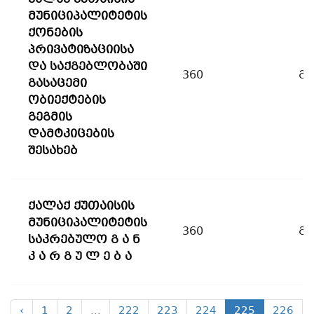
მუნიციპალიტეტის
ქონების
პრივატიზაციისა
და საქგებლობაში
360
გ
გასაცემი
ობიექტების
გეგმის
დამტკიცების
შესახებ
ქალაქ ქუთაისის
მუნიციპალიტეტის
360
გ
საკრებულო გ ა ნ
კ ა რ გ უ ლ ე ბ ა
‹
1
2
...
222
223
224
225
226