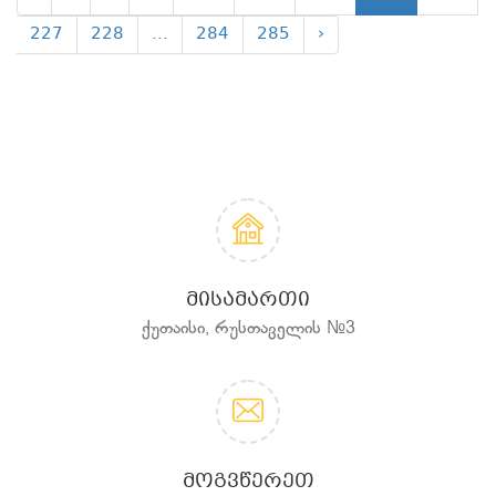
227
228
...
284
285
›
ᲛᲘᲡᲐᲛᲐᲠᲗᲘ
ქუთაისი, რუსთაველის №3
ᲛᲝᲒᲕᲬᲔᲠᲔᲗ