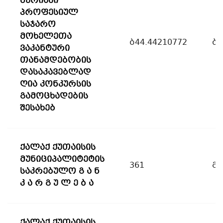
მერიაში
პროფესიულ
საჯარო
მოხელეთა
ბ44.44210772
ბ
ვაკანტური
თანამდებობის
დასაკავებლად
ღია კონკურსის
გამოცხადების
შესახებ
ქალაქ ქუთაისის
მუნიციპალიტეტის
361
გ
საკრებულო გ ა ნ
კ ა რ გ უ ლ ე ბ ა
ქალაქ ქუთაისის