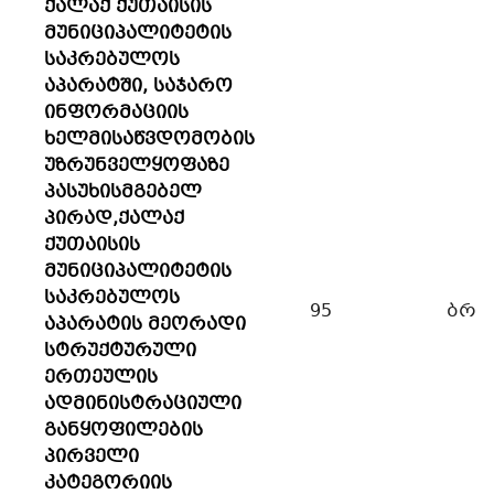
ქალაქ ქუთაისის
მუნიციპალიტეტის
საკრებულოს
აპარატში, საჯარო
ინფორმაციის
ხელმისაწვდომობის
უზრუნველყოფაზე
პასუხისმგებელ
პირად,ქალაქ
ქუთაისის
მუნიციპალიტეტის
საკრებულოს
95
ბრძ
აპარატის მეორადი
სტრუქტურული
ერთეულის
ადმინისტრაციული
განყოფილების
პირველი
კატეგორიის