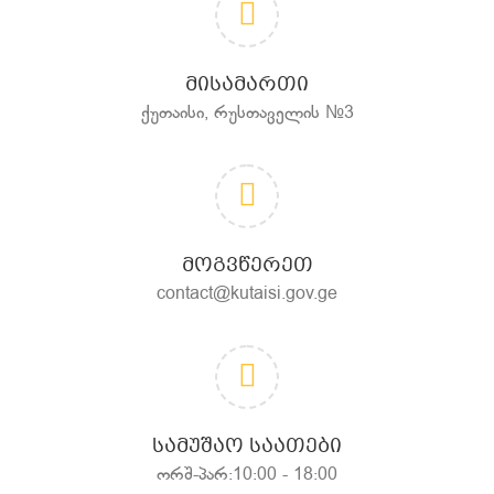
ᲛᲘᲡᲐᲛᲐᲠᲗᲘ
ქუთაისი, რუსთაველის №3
ᲛᲝᲒᲕᲬᲔᲠᲔᲗ
contact@kutaisi.gov.ge
ᲡᲐᲛᲣᲨᲐᲝ ᲡᲐᲐᲗᲔᲑᲘ
ორშ-პარ:10:00 - 18:00