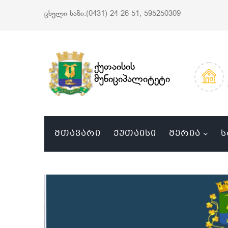
ცხელი ხაზი:(0431) 24-26-51, 595250309
ქუთაისის
მუნიციპალიტეტი
ᲛᲗᲐᲕᲐᲠᲘ
ᲥᲣᲗᲐᲘᲡᲘ
ᲛᲔᲠᲘᲐ
Ს