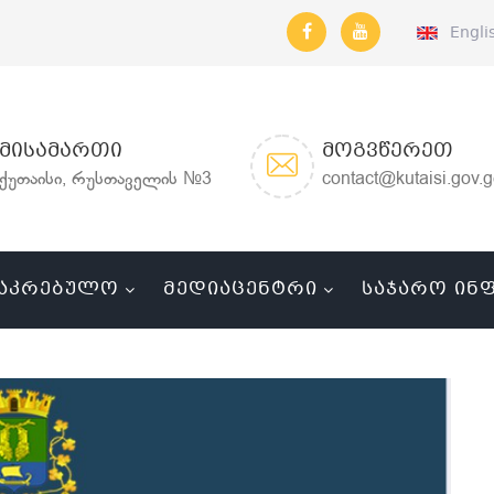
Engli
ᲛᲘᲡᲐᲛᲐᲠᲗᲘ
ᲛᲝᲒᲕᲬᲔᲠᲔᲗ
ქუთაისი, რუსთაველის №3
contact@kutaisi.gov.
ᲐᲙᲠᲔᲑᲣᲚᲝ
ᲛᲔᲓᲘᲐᲪᲔᲜᲢᲠᲘ
ᲡᲐᲯᲐᲠᲝ ᲘᲜ