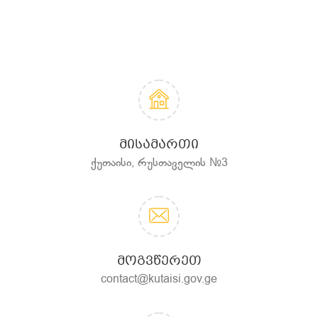
ᲛᲘᲡᲐᲛᲐᲠᲗᲘ
ქუთაისი, რუსთაველის №3
ᲛᲝᲒᲕᲬᲔᲠᲔᲗ
contact@kutaisi.gov.ge