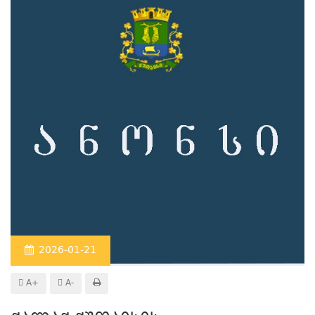
2026-01-21
A+
A-