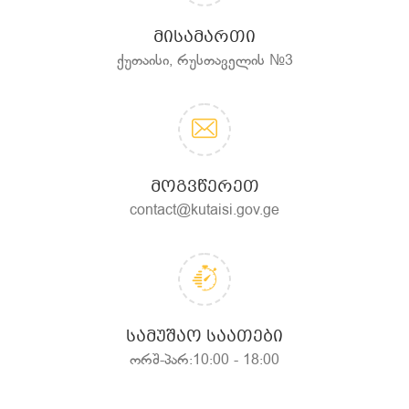
ᲛᲘᲡᲐᲛᲐᲠᲗᲘ
ქუთაისი, რუსთაველის №3
ᲛᲝᲒᲕᲬᲔᲠᲔᲗ
contact@kutaisi.gov.ge
ᲡᲐᲛᲣᲨᲐᲝ ᲡᲐᲐᲗᲔᲑᲘ
ორშ-პარ:10:00 - 18:00