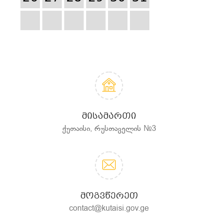
ᲛᲘᲡᲐᲛᲐᲠᲗᲘ
ქუთაისი, რუსთაველის №3
ᲛᲝᲒᲕᲬᲔᲠᲔᲗ
contact@kutaisi.gov.ge