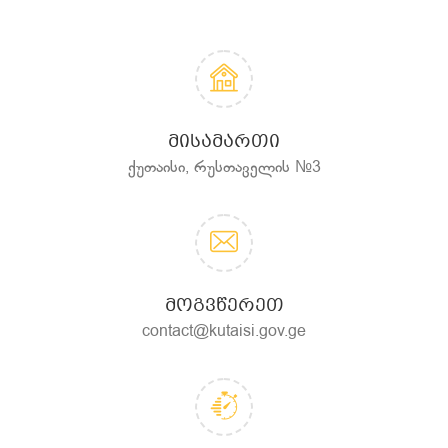
ᲛᲘᲡᲐᲛᲐᲠᲗᲘ
ქუთაისი, რუსთაველის №3
ᲛᲝᲒᲕᲬᲔᲠᲔᲗ
contact@kutaisi.gov.ge