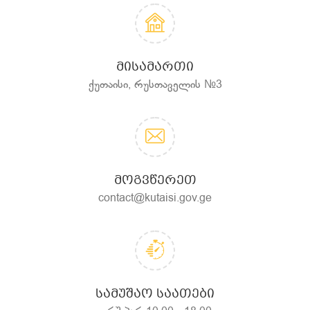
ᲛᲘᲡᲐᲛᲐᲠᲗᲘ
ქუთაისი, რუსთაველის №3
ᲛᲝᲒᲕᲬᲔᲠᲔᲗ
contact@kutaisi.gov.ge
ᲡᲐᲛᲣᲨᲐᲝ ᲡᲐᲐᲗᲔᲑᲘ