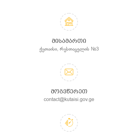
ᲛᲘᲡᲐᲛᲐᲠᲗᲘ
ქუთაისი, რუსთაველის №3
ᲛᲝᲒᲕᲬᲔᲠᲔᲗ
contact@kutaisi.gov.ge