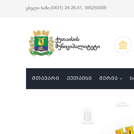
ცხელი ხაზი:(0431) 24-26-51, 595250309
ქუთაისის
მუნიციპალიტეტი
ᲛᲗᲐᲕᲐᲠᲘ
ᲥᲣᲗᲐᲘᲡᲘ
ᲛᲔᲠᲘᲐ
Ს