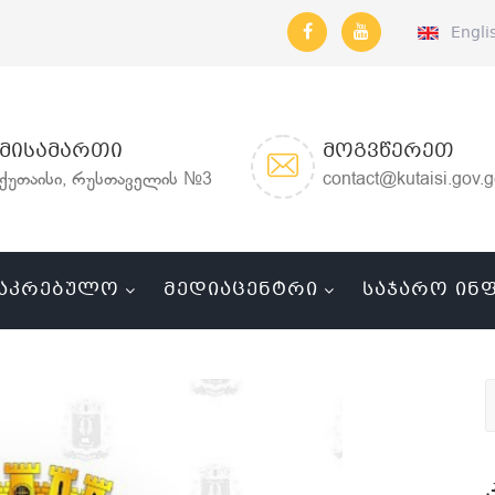
Engli
ᲛᲘᲡᲐᲛᲐᲠᲗᲘ
ᲛᲝᲒᲕᲬᲔᲠᲔᲗ
ქუთაისი, რუსთაველის №3
contact@kutaisi.gov.
ᲐᲙᲠᲔᲑᲣᲚᲝ
ᲛᲔᲓᲘᲐᲪᲔᲜᲢᲠᲘ
ᲡᲐᲯᲐᲠᲝ ᲘᲜ