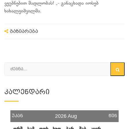
ვეუბნებით მადლობას! „- განაცხადა იოსებ
ხახალეიშვილმა.
გაზიარება
Კალენდარი
უკან
წინ
2026 Aug
ორშ
სამ
ოთხ
ხუთ
პარ
შაბ
კვირ