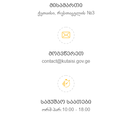
ᲛᲘᲡᲐᲛᲐᲠᲗᲘ
ქუთაისი, რუსთაველის №3
ᲛᲝᲒᲕᲬᲔᲠᲔᲗ
contact@kutaisi.gov.ge
ᲡᲐᲛᲣᲨᲐᲝ ᲡᲐᲐᲗᲔᲑᲘ
ორშ-პარ:10:00 - 18:00