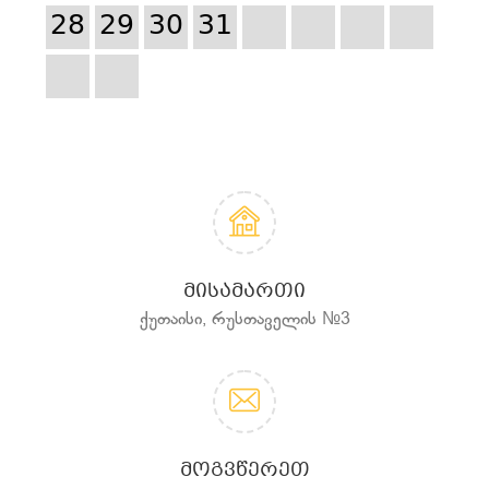
28
29
30
31
ᲛᲘᲡᲐᲛᲐᲠᲗᲘ
ქუთაისი, რუსთაველის №3
ᲛᲝᲒᲕᲬᲔᲠᲔᲗ