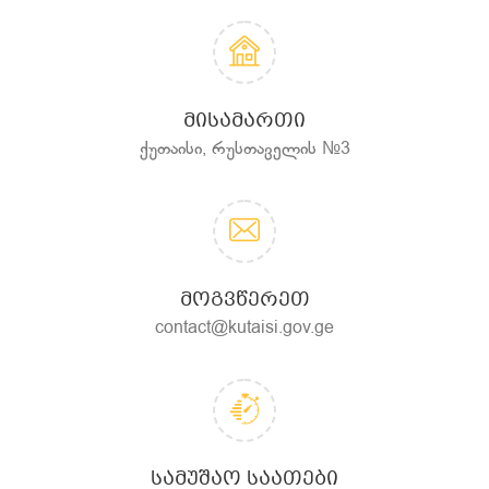
ᲛᲘᲡᲐᲛᲐᲠᲗᲘ
ქუთაისი, რუსთაველის №3
ᲛᲝᲒᲕᲬᲔᲠᲔᲗ
contact@kutaisi.gov.ge
ᲡᲐᲛᲣᲨᲐᲝ ᲡᲐᲐᲗᲔᲑᲘ