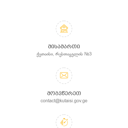
ᲛᲘᲡᲐᲛᲐᲠᲗᲘ
ქუთაისი, რუსთაველის №3
ᲛᲝᲒᲕᲬᲔᲠᲔᲗ
contact@kutaisi.gov.ge