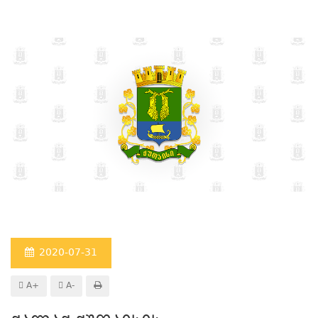
2020-07-31
A+
A-