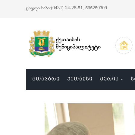
ცხელი ხაზი:(0431) 24-26-51, 595250309
ქუთაისის
მუნიციპალიტეტი
ᲛᲗᲐᲕᲐᲠᲘ
ᲥᲣᲗᲐᲘᲡᲘ
ᲛᲔᲠᲘᲐ
Ს