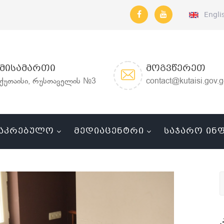
Engli
ᲛᲘᲡᲐᲛᲐᲠᲗᲘ
ᲛᲝᲒᲕᲬᲔᲠᲔᲗ
ქუთაისი, რუსთაველის №3
contact@kutaisi.gov.
ᲐᲙᲠᲔᲑᲣᲚᲝ
ᲛᲔᲓᲘᲐᲪᲔᲜᲢᲠᲘ
ᲡᲐᲯᲐᲠᲝ ᲘᲜ