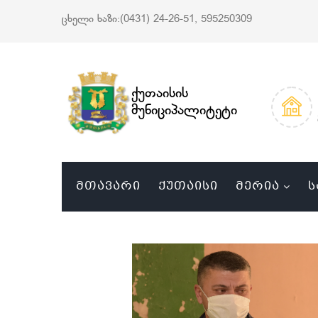
ცხელი ხაზი:(0431) 24-26-51, 595250309
ქუთაისის
მუნიციპალიტეტი
ᲛᲗᲐᲕᲐᲠᲘ
ᲥᲣᲗᲐᲘᲡᲘ
ᲛᲔᲠᲘᲐ
Ს