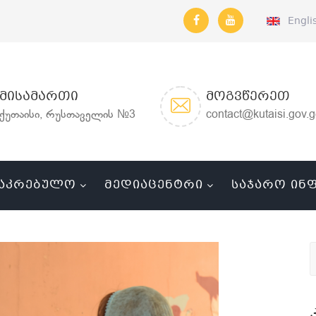
Engli
ᲛᲘᲡᲐᲛᲐᲠᲗᲘ
ᲛᲝᲒᲕᲬᲔᲠᲔᲗ
ქუთაისი, რუსთაველის №3
contact@kutaisi.gov.
ᲐᲙᲠᲔᲑᲣᲚᲝ
ᲛᲔᲓᲘᲐᲪᲔᲜᲢᲠᲘ
ᲡᲐᲯᲐᲠᲝ ᲘᲜ