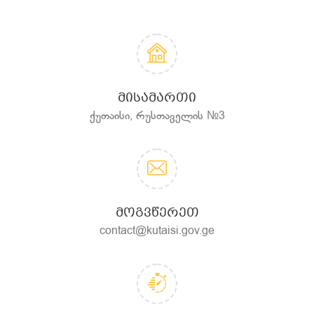
ᲛᲘᲡᲐᲛᲐᲠᲗᲘ
ქუთაისი, რუსთაველის №3
ᲛᲝᲒᲕᲬᲔᲠᲔᲗ
contact@kutaisi.gov.ge