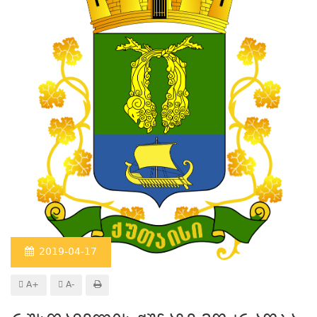
2019-04-17
A+
A-