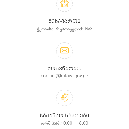
ᲛᲘᲡᲐᲛᲐᲠᲗᲘ
ქუთაისი, რუსთაველის №3
ᲛᲝᲒᲕᲬᲔᲠᲔᲗ
contact@kutaisi.gov.ge
ᲡᲐᲛᲣᲨᲐᲝ ᲡᲐᲐᲗᲔᲑᲘ
ორშ-პარ:10:00 - 18:00