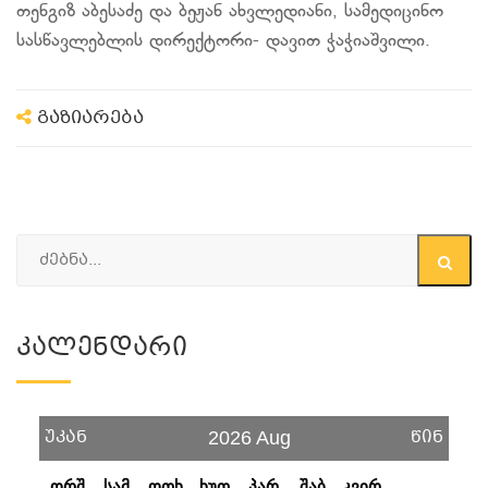
თენგიზ აბესაძე და ბეჟან ახვლედიანი, სამედიცინო
სასწავლებლის დირექტორი- დავით ჭაჭიაშვილი.
გაზიარება
Კალენდარი
უკან
წინ
2026 Aug
ორშ
სამ
ოთხ
ხუთ
პარ
შაბ
კვირ