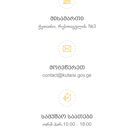
ᲛᲘᲡᲐᲛᲐᲠᲗᲘ
ქუთაისი, რუსთაველის №3
ᲛᲝᲒᲕᲬᲔᲠᲔᲗ
contact@kutaisi.gov.ge
ᲡᲐᲛᲣᲨᲐᲝ ᲡᲐᲐᲗᲔᲑᲘ
ორშ-პარ:10:00 - 18:00