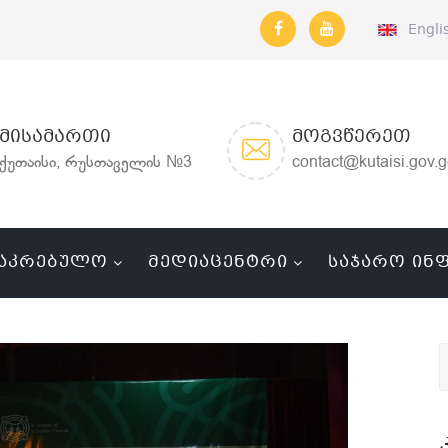
Engli
ᲛᲘᲡᲐᲛᲐᲠᲗᲘ
ᲛᲝᲒᲕᲬᲔᲠᲔᲗ
ქუთაისი, რუსთაველის №3
contact@kutaisi.gov.
ᲐᲙᲠᲔᲑᲣᲚᲝ
ᲛᲔᲓᲘᲐᲪᲔᲜᲢᲠᲘ
ᲡᲐᲯᲐᲠᲝ ᲘᲜ