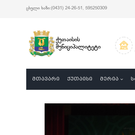
ცხელი ხაზი:(0431) 24-26-51, 595250309
ქუთაისის
მუნიციპალიტეტი
ᲛᲗᲐᲕᲐᲠᲘ
ᲥᲣᲗᲐᲘᲡᲘ
ᲛᲔᲠᲘᲐ
Ს