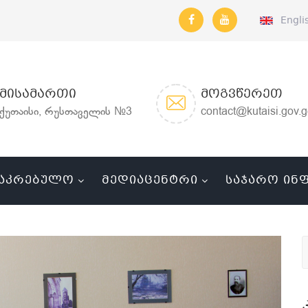
Engli
ᲛᲘᲡᲐᲛᲐᲠᲗᲘ
ᲛᲝᲒᲕᲬᲔᲠᲔᲗ
ქუთაისი, რუსთაველის №3
contact@kutaisi.gov.
ᲐᲙᲠᲔᲑᲣᲚᲝ
ᲛᲔᲓᲘᲐᲪᲔᲜᲢᲠᲘ
ᲡᲐᲯᲐᲠᲝ ᲘᲜ