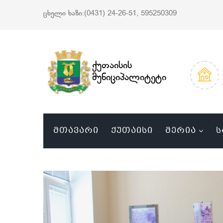
ცხელი ხაზი:(0431) 24-26-51, 595250309
ქუთაისის
მუნიციპალიტეტი
ᲛᲗᲐᲕᲐᲠᲘ
ᲥᲣᲗᲐᲘᲡᲘ
ᲛᲔᲠᲘᲐ
Ს