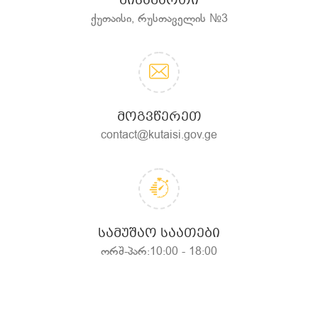
ᲛᲘᲡᲐᲛᲐᲠᲗᲘ
ქუთაისი, რუსთაველის №3
ᲛᲝᲒᲕᲬᲔᲠᲔᲗ
contact@kutaisi.gov.ge
ᲡᲐᲛᲣᲨᲐᲝ ᲡᲐᲐᲗᲔᲑᲘ
ორშ-პარ:10:00 - 18:00