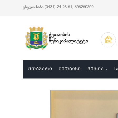
ცხელი ხაზი:(0431) 24-26-51, 595250309
ქუთაისის
მუნიციპალიტეტი
ᲛᲗᲐᲕᲐᲠᲘ
ᲥᲣᲗᲐᲘᲡᲘ
ᲛᲔᲠᲘᲐ
Ს