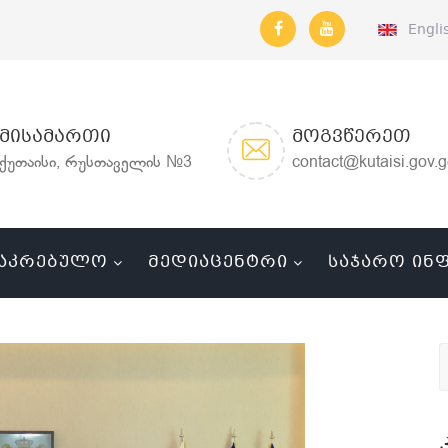
Engli
ᲛᲘᲡᲐᲛᲐᲠᲗᲘ
ᲛᲝᲒᲕᲬᲔᲠᲔᲗ
ქუთაისი, რუსთაველის №3
contact@kutaisi.gov.
ᲐᲙᲠᲔᲑᲣᲚᲝ
ᲛᲔᲓᲘᲐᲪᲔᲜᲢᲠᲘ
ᲡᲐᲯᲐᲠᲝ ᲘᲜ