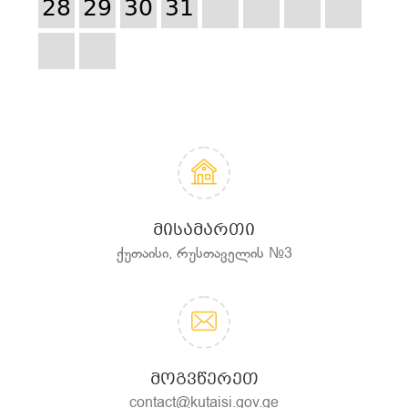
28
29
30
31
ᲛᲘᲡᲐᲛᲐᲠᲗᲘ
ქუთაისი, რუსთაველის №3
ᲛᲝᲒᲕᲬᲔᲠᲔᲗ
contact@kutaisi.gov.ge