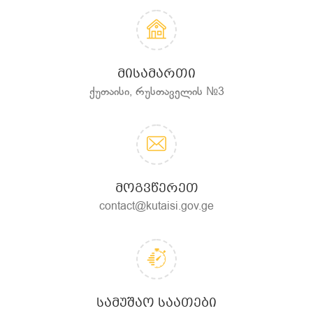
ᲛᲘᲡᲐᲛᲐᲠᲗᲘ
ქუთაისი, რუსთაველის №3
ᲛᲝᲒᲕᲬᲔᲠᲔᲗ
contact@kutaisi.gov.ge
ᲡᲐᲛᲣᲨᲐᲝ ᲡᲐᲐᲗᲔᲑᲘ