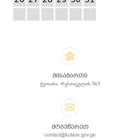
26
27
28
29
30
31
ᲛᲘᲡᲐᲛᲐᲠᲗᲘ
ქუთაისი, რუსთაველის №3
ᲛᲝᲒᲕᲬᲔᲠᲔᲗ
contact@kutaisi.gov.ge