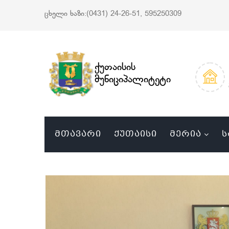
ცხელი ხაზი:(0431) 24-26-51, 595250309
ქუთაისის
მუნიციპალიტეტი
ᲛᲗᲐᲕᲐᲠᲘ
ᲥᲣᲗᲐᲘᲡᲘ
ᲛᲔᲠᲘᲐ
Ს