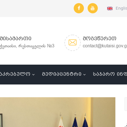
Engli
ᲛᲘᲡᲐᲛᲐᲠᲗᲘ
ᲛᲝᲒᲕᲬᲔᲠᲔᲗ
ქუთაისი, რუსთაველის №3
contact@kutaisi.gov.
ᲐᲙᲠᲔᲑᲣᲚᲝ
ᲛᲔᲓᲘᲐᲪᲔᲜᲢᲠᲘ
ᲡᲐᲯᲐᲠᲝ ᲘᲜ