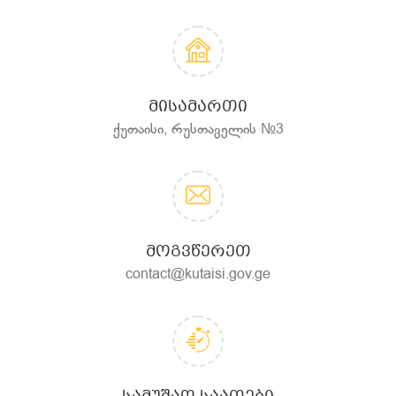
ᲛᲘᲡᲐᲛᲐᲠᲗᲘ
ქუთაისი, რუსთაველის №3
ᲛᲝᲒᲕᲬᲔᲠᲔᲗ
contact@kutaisi.gov.ge