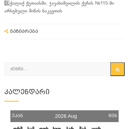
9️⃣ქალაქ ქუთაისში, ჯავახიშვილის ქუჩის №115-ში
არსებული მიწის ნაკვეთის
გაზიარება
Კალენდარი
უკან
წინ
2026 Aug
ორშ
სამ
ოთხ
ხუთ
პარ
შაბ
კვირ