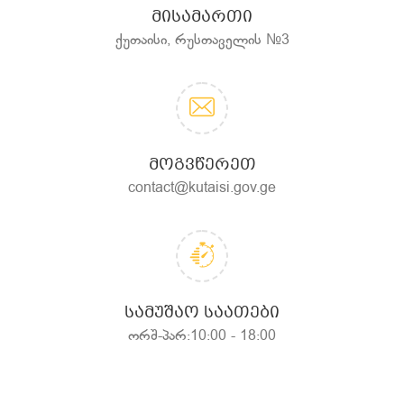
ᲛᲘᲡᲐᲛᲐᲠᲗᲘ
ქუთაისი, რუსთაველის №3
ᲛᲝᲒᲕᲬᲔᲠᲔᲗ
contact@kutaisi.gov.ge
ᲡᲐᲛᲣᲨᲐᲝ ᲡᲐᲐᲗᲔᲑᲘ
ორშ-პარ:10:00 - 18:00