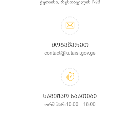
ქუთაისი, რუსთაველის №3
ᲛᲝᲒᲕᲬᲔᲠᲔᲗ
contact@kutaisi.gov.ge
ᲡᲐᲛᲣᲨᲐᲝ ᲡᲐᲐᲗᲔᲑᲘ
ორშ-პარ:10:00 - 18:00