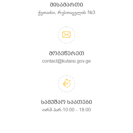
ᲛᲘᲡᲐᲛᲐᲠᲗᲘ
ქუთაისი, რუსთაველის №3
ᲛᲝᲒᲕᲬᲔᲠᲔᲗ
contact@kutaisi.gov.ge
ᲡᲐᲛᲣᲨᲐᲝ ᲡᲐᲐᲗᲔᲑᲘ
ორშ-პარ:10:00 - 18:00